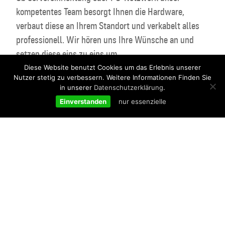
kompetentes Team besorgt Ihnen die Hardware,
verbaut diese an Ihrem Standort und verkabelt alles
professionell. Wir hören uns Ihre Wünsche an und
setzen diese eins zu eins um.
Diese Website benutzt Cookies um das Erlebnis unserer
Nutzer stetig zu verbessern. Weitere Informationen Finden Sie
in unserer
Datenschutzerklärung
.
Einverstanden
nur essenzielle
Nehmen Sie jetzt Kontakt mit uns
auf für ein unverbindliches
Angebot